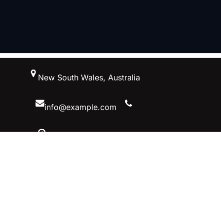
跳
New South Wales, Australia
至
内
容
info@example.com
10 AM – 5 PM, Australiaa
Facebook
Twitter
YouTube
Instagram
首页–英雄联盟竞猜-2025英雄联盟
(LOL)季中MSI冠军赛竞猜