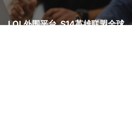
LOL外围平台_S14英雄联盟全球
总决赛电竞赛事竞猜
搜