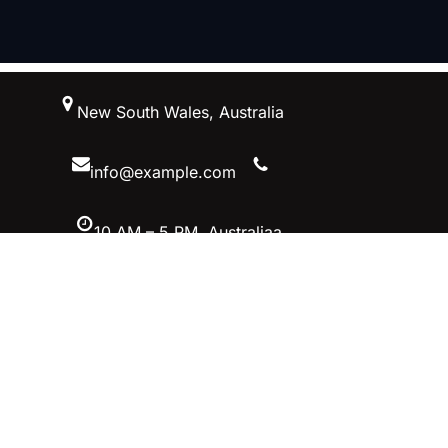
跳
New South Wales, Australia
至
内
容
info@example.com
10 AM – 5 PM, Australiaa
Facebook
Twitter
YouTube
Instagram
首页–英雄联盟竞猜-2025英雄联盟
(LOL)季中MSI冠军赛竞猜
立即加入