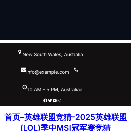
跳
New South Wales, Australia
至
内
容
info@example.com
10 AM – 5 PM, Australiaa
Facebook
Twitter
YouTube
Instagram
首页–英雄联盟竞猜-2025英雄联盟
(LOL)季中MSI冠军赛竞猜