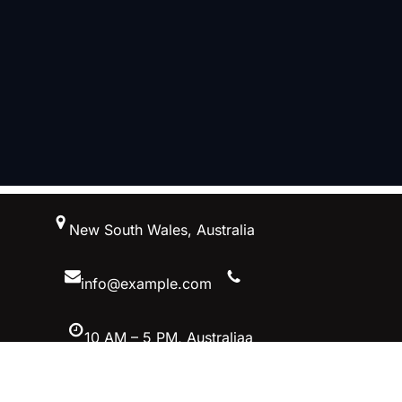
跳
New South Wales, Australia
至
内
容
info@example.com
10 AM – 5 PM, Australiaa
Facebook
Twitter
YouTube
Instagram