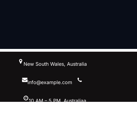
跳
New South Wales, Australia
至
内
容
info@example.com
10 AM – 5 PM, Australiaa
Facebook
Twitter
YouTube
Instagram
首页–英雄联盟竞猜-2025英雄联盟