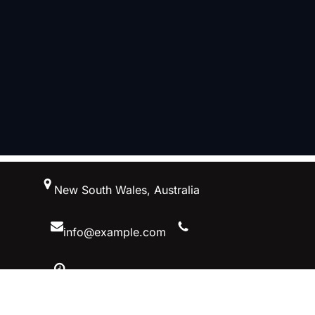
跳
New South Wales, Australia
至
内
容
info@example.com
10 AM – 5 PM, Australiaa
Facebook
Twitter
YouTube
Instagram