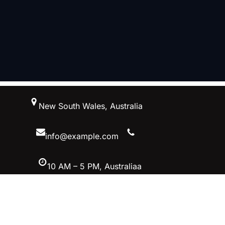
跳
New South Wales, Australia
至
内
容
info@example.com
10 AM – 5 PM, Australiaa
Facebook
Twitter
YouTube
Instagram
首页–英雄联盟竞猜-2025英雄联盟