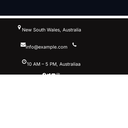
跳
New South Wales, Australia
至
内
容
info@example.com
10 AM – 5 PM, Australiaa
Facebook
Twitter
YouTube
Instagram
首页–英雄联盟竞猜-2025英雄联盟
(LOL)季中MSI冠军赛竞猜
立即加入