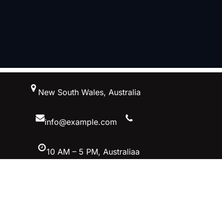
跳
New South Wales, Australia
至
内
容
info@example.com
10 AM – 5 PM, Australiaa
Facebook
Twitter
YouTube
Instagram
首页–英雄联盟竞猜-2025英雄联盟
(LOL)季中MSI冠军赛竞猜