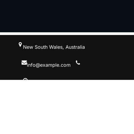
跳
New South Wales, Australia
至
内
容
info@example.com
10 AM – 5 PM, Australiaa
Facebook
Twitter
YouTube
Instagram
首页–英雄联盟竞猜-2025英雄联盟
(LOL)季中MSI冠军赛竞猜