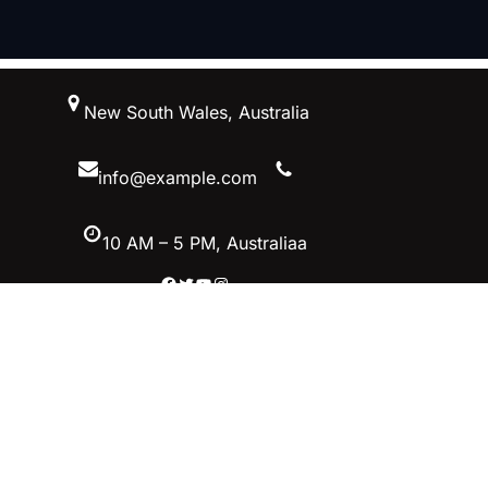
跳
New South Wales, Australia
至
内
容
info@example.com
10 AM – 5 PM, Australiaa
Facebook
Twitter
YouTube
Instagram
首页–英雄联盟竞猜-2025英雄联盟
(LOL)季中MSI冠军赛竞猜
立即加入