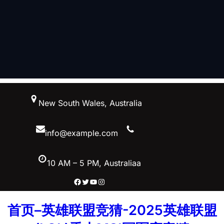
跳
New South Wales, Australia
至
内
容
info@example.com
10 AM – 5 PM, Australiaa
Facebook
Twitter
YouTube
Instagram
首页–英雄联盟竞猜-2025英雄联盟