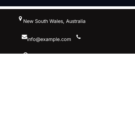
跳
New South Wales, Australia
至
内
容
info@example.com
10 AM – 5 PM, Australiaa
Facebook
Twitter
YouTube
Instagram
首页–英雄联盟竞猜-2025英雄联盟
(LOL)季中MSI冠军赛竞猜
立即加入