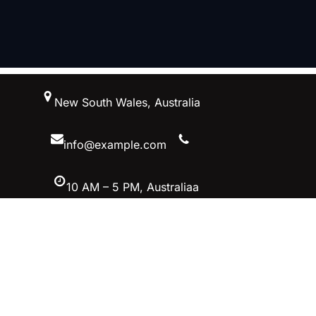
跳
New South Wales, Australia
至
内
容
info@example.com
10 AM – 5 PM, Australiaa
Facebook
Twitter
YouTube
Instagram
首页–英雄联盟竞猜-2025英雄联盟
(LOL)季中MSI冠军赛竞猜
立即加入